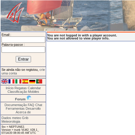
Email :
You are not logged in with a player account.
You are not allowed to view player info.
Palavra-passe :
Se ainda não se registou,
crie
uma conta
Início
Regatas
Calendar
Classificação
Mobiles
Forum
Documentação
FAQ
Chat
Ferramentas
Desarrollo
Acerca de
Dados meteo Grib
Meteorologia
Srv = NEPTUNE2.
Version = trunk VLM2_V28.1_
07/14/20 08:00:45 AM UTC