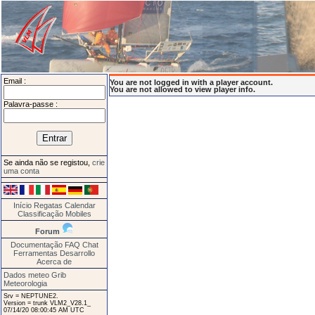
Email :
You are not logged in with a player account.
You are not allowed to view player info.
Palavra-passe :
Se ainda não se registou,
crie
uma conta
Início
Regatas
Calendar
Classificação
Mobiles
Forum
Documentação
FAQ
Chat
Ferramentas
Desarrollo
Acerca de
Dados meteo Grib
Meteorologia
Srv = NEPTUNE2.
Version = trunk VLM2_V28.1_
07/14/20 08:00:45 AM UTC