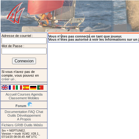
Adresse de courriel :
Vous n'êtes pas connecté en tant que joueur.
Vous n'êtes pas autorisé à voir les informations sur un 
Mot de Passe :
Si vous n'avez pas de
compte, vous pouvez en
créer un
.
Accueil
Courses
Agenda
Classement
Mobiles
Forum
Documentation
FAQ
Chat
Outils
Développement
A Propos
Fichiers GRIB
Outils Météo
Srv = NEPTUNE2.
Version = trunk VLM2_V28.1_
07/14/20 08:00:45 AM UTC