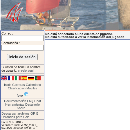
Correo :
No está conectado a una cuenta de jugador.
No está autorizado a ver la información del jugador.
Contraseña :
Si usted no tiene un nombre
de usuario,
creelo aquí
.
Inicio
Carreras
Calendario
Clasificación
Moviles
foro
Documentación
FAQ
Chat
Herramientas
Desarrollo
Sobre...
Descargar archivos GRIB
Utilidades para Grib
Srv = NEPTUNE2.
Version = trunk VLM2_V28.1_
07/14/20 08:00:45 AM UTC