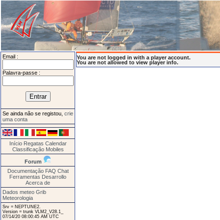
Email :
You are not logged in with a player account.
You are not allowed to view player info.
Palavra-passe :
Se ainda não se registou,
crie
uma conta
Início
Regatas
Calendar
Classificação
Mobiles
Forum
Documentação
FAQ
Chat
Ferramentas
Desarrollo
Acerca de
Dados meteo Grib
Meteorologia
Srv = NEPTUNE2.
Version = trunk VLM2_V28.1_
07/14/20 08:00:45 AM UTC