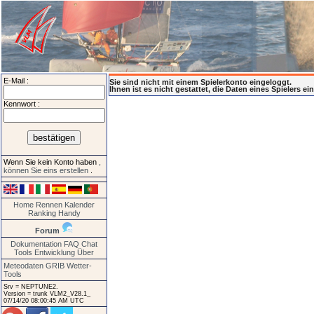
E-Mail :
Sie sind nicht mit einem Spielerkonto eingeloggt.
Ihnen ist es nicht gestattet, die Daten eines Spielers e
Kennwort :
Wenn Sie kein Konto haben
,
können Sie eins erstellen
.
Home
Rennen
Kalender
Ranking
Handy
Forum
Dokumentation
FAQ
Chat
Tools
Entwicklung
Über
Meteodaten GRIB
Wetter-
Tools
Srv = NEPTUNE2.
Version = trunk VLM2_V28.1_
07/14/20 08:00:45 AM UTC