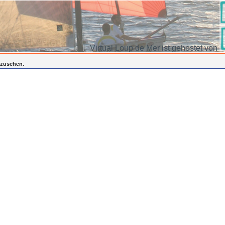
Virtual Loup de Mer ist gehostet von
inzusehen.