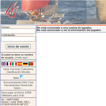
Correo :
No está conectado a una cuenta de jugador.
No está autorizado a ver la información del jugador.
Contraseña :
Si usted no tiene un nombre
de usuario,
creelo aquí
.
Inicio
Carreras
Calendario
Clasificación
Moviles
foro
Documentación
FAQ
Chat
Herramientas
Desarrollo
Sobre...
Descargar archivos GRIB
Utilidades para Grib
Srv = NEPTUNE2.
Version = trunk VLM2_V28.1_
07/14/20 08:00:45 AM UTC