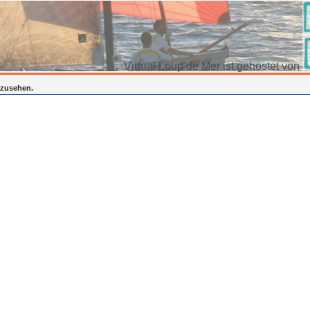
Virtual Loup de Mer ist gehostet von
inzusehen.