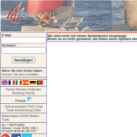
E-Mail :
Sie sind nicht mit einem Spielerkonto eingeloggt.
Ihnen ist es nicht gestattet, die Daten eines Spielers e
Kennwort :
Wenn Sie kein Konto haben
,
können Sie eins erstellen
.
Home
Rennen
Kalender
Ranking
Handy
Forum
Dokumentation
FAQ
Chat
Tools
Entwicklung
Über
Meteodaten GRIB
Wetter-
Tools
Srv = NEPTUNE2.
Version = trunk VLM2_V28.1_
07/14/20 08:00:45 AM UTC