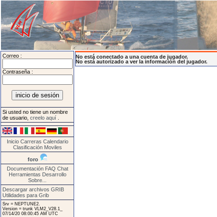
Correo :
No está conectado a una cuenta de jugador.
No está autorizado a ver la información del jugador.
Contraseña :
Si usted no tiene un nombre
de usuario,
creelo aquí
.
Inicio
Carreras
Calendario
Clasificación
Moviles
foro
Documentación
FAQ
Chat
Herramientas
Desarrollo
Sobre...
Descargar archivos GRIB
Utilidades para Grib
Srv = NEPTUNE2.
Version = trunk VLM2_V28.1_
07/14/20 08:00:45 AM UTC