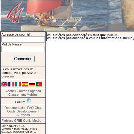
Adresse de courriel :
Vous n'êtes pas connecté en tant que joueur.
Vous n'êtes pas autorisé à voir les informations sur un 
Mot de Passe :
Si vous n'avez pas de
compte, vous pouvez en
créer un
.
Accueil
Courses
Agenda
Classement
Mobiles
Forum
Documentation
FAQ
Chat
Outils
Développement
A Propos
Fichiers GRIB
Outils Météo
Srv = NEPTUNE2.
Version = trunk VLM2_V28.1_
07/14/20 08:00:45 AM UTC