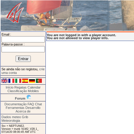
Email :
You are not logged in with a player account.
You are not allowed to view player info.
Palavra-passe :
Se ainda não se registou,
crie
uma conta
Início
Regatas
Calendar
Classificação
Mobiles
Forum
Documentação
FAQ
Chat
Ferramentas
Desarrollo
Acerca de
Dados meteo Grib
Meteorologia
Srv = NEPTUNE2.
Version = trunk VLM2_V28.1_
07/14/20 08:00:45 AM UTC