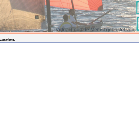
Virtual Loup de Mer ist gehostet von
inzusehen.