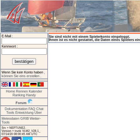
E-Mail :
Sie sind nicht mit einem Spielerkonto eingeloggt.
Ihnen ist es nicht gestattet, die Daten eines Spielers e
Kennwort :
Wenn Sie kein Konto haben
,
können Sie eins erstellen
.
Home
Rennen
Kalender
Ranking
Handy
Forum
Dokumentation
FAQ
Chat
Tools
Entwicklung
Über
Meteodaten GRIB
Wetter-
Tools
Srv = NEPTUNE2.
Version = trunk VLM2_V28.1_
07/14/20 08:00:45 AM UTC