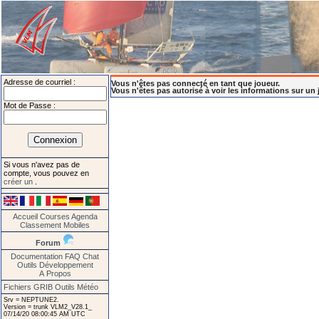
Adresse de courriel :
Vous n'êtes pas connecté en tant que joueur.
Vous n'êtes pas autorisé à voir les informations sur un 
Mot de Passe :
Si vous n'avez pas de
compte, vous pouvez en
créer un
.
Accueil
Courses
Agenda
Classement
Mobiles
Forum
Documentation
FAQ
Chat
Outils
Développement
A Propos
Fichiers GRIB
Outils Météo
Srv = NEPTUNE2.
Version = trunk VLM2_V28.1_
07/14/20 08:00:45 AM UTC