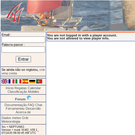
Email :
You are not logged in with a player account.
You are not allowed to view player info.
Palavra-passe :
Se ainda não se registou,
crie
uma conta
Início
Regatas
Calendar
Classificação
Mobiles
Forum
Documentação
FAQ
Chat
Ferramentas
Desarrollo
Acerca de
Dados meteo Grib
Meteorologia
Srv = NEPTUNE2.
Version = trunk VLM2_V28.1_
07/14/20 08:00:45 AM UTC