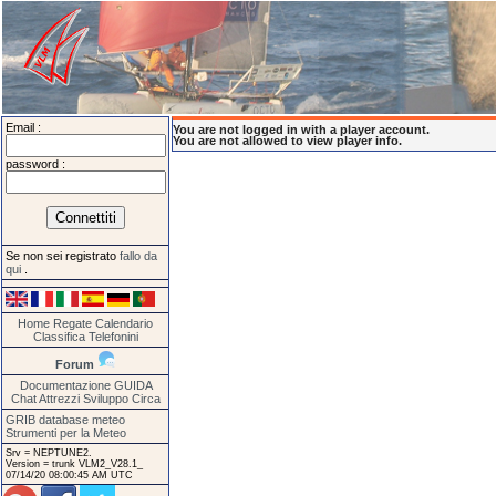
Email :
You are not logged in with a player account.
You are not allowed to view player info.
password :
Se non sei registrato
fallo da
qui
.
Home
Regate
Calendario
Classifica
Telefonini
Forum
Documentazione
GUIDA
Chat
Attrezzi
Sviluppo
Circa
GRIB database meteo
Strumenti per la Meteo
Srv = NEPTUNE2.
Version = trunk VLM2_V28.1_
07/14/20 08:00:45 AM UTC