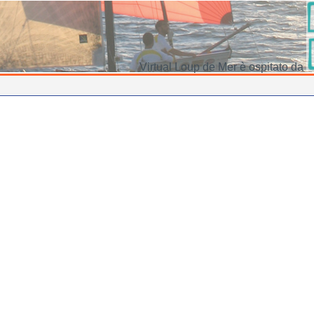
Virtual Loup de Mer è ospitato da