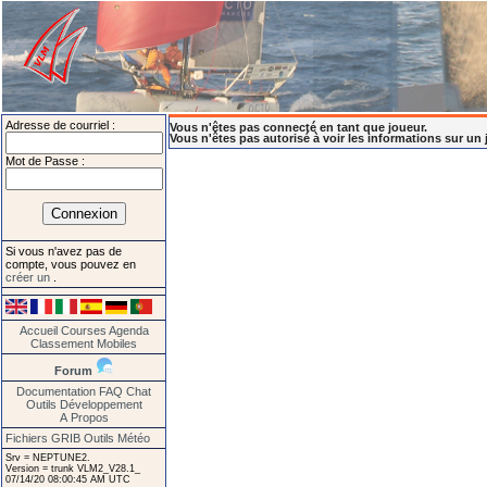
Adresse de courriel :
Vous n'êtes pas connecté en tant que joueur.
Vous n'êtes pas autorisé à voir les informations sur un 
Mot de Passe :
Si vous n'avez pas de
compte, vous pouvez en
créer un
.
Accueil
Courses
Agenda
Classement
Mobiles
Forum
Documentation
FAQ
Chat
Outils
Développement
A Propos
Fichiers GRIB
Outils Météo
Srv = NEPTUNE2.
Version = trunk VLM2_V28.1_
07/14/20 08:00:45 AM UTC