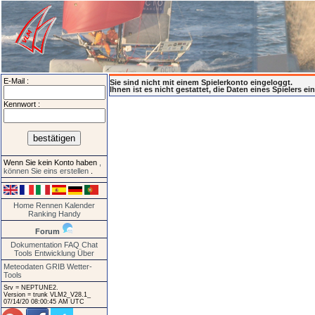
E-Mail :
Sie sind nicht mit einem Spielerkonto eingeloggt.
Ihnen ist es nicht gestattet, die Daten eines Spielers e
Kennwort :
Wenn Sie kein Konto haben
,
können Sie eins erstellen
.
Home
Rennen
Kalender
Ranking
Handy
Forum
Dokumentation
FAQ
Chat
Tools
Entwicklung
Über
Meteodaten GRIB
Wetter-
Tools
Srv = NEPTUNE2.
Version = trunk VLM2_V28.1_
07/14/20 08:00:45 AM UTC