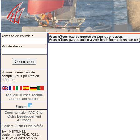
Adresse de courriel :
Vous n'êtes pas connecté en tant que joueur.
Vous n'êtes pas autorisé à voir les informations sur un 
Mot de Passe :
Si vous n'avez pas de
compte, vous pouvez en
créer un
.
Accueil
Courses
Agenda
Classement
Mobiles
Forum
Documentation
FAQ
Chat
Outils
Développement
A Propos
Fichiers GRIB
Outils Météo
Srv = NEPTUNE2.
Version = trunk VLM2_V28.1_
07/14/20 08:00:45 AM UTC