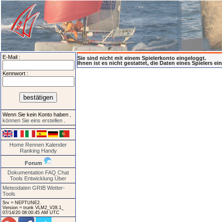
E-Mail :
Sie sind nicht mit einem Spielerkonto eingeloggt.
Ihnen ist es nicht gestattet, die Daten eines Spielers e
Kennwort :
Wenn Sie kein Konto haben
,
können Sie eins erstellen
.
Home
Rennen
Kalender
Ranking
Handy
Forum
Dokumentation
FAQ
Chat
Tools
Entwicklung
Über
Meteodaten GRIB
Wetter-
Tools
Srv = NEPTUNE2.
Version = trunk VLM2_V28.1_
07/14/20 08:00:45 AM UTC