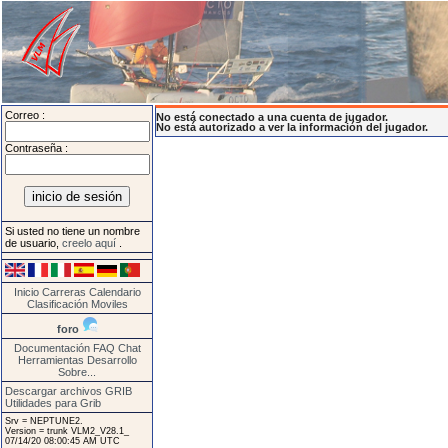
Correo :
No está conectado a una cuenta de jugador.
No está autorizado a ver la información del jugador.
Contraseña :
Si usted no tiene un nombre
de usuario,
creelo aquí
.
Inicio
Carreras
Calendario
Clasificación
Moviles
foro
Documentación
FAQ
Chat
Herramientas
Desarrollo
Sobre...
Descargar archivos GRIB
Utilidades para Grib
Srv = NEPTUNE2.
Version = trunk VLM2_V28.1_
07/14/20 08:00:45 AM UTC