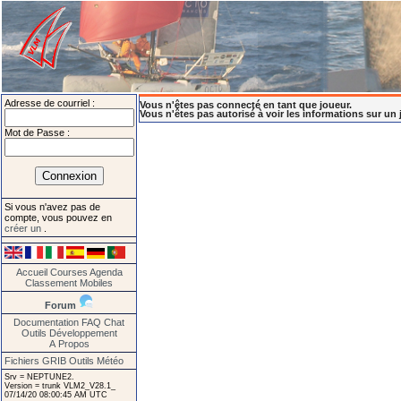
Adresse de courriel :
Vous n'êtes pas connecté en tant que joueur.
Vous n'êtes pas autorisé à voir les informations sur un 
Mot de Passe :
Si vous n'avez pas de
compte, vous pouvez en
créer un
.
Accueil
Courses
Agenda
Classement
Mobiles
Forum
Documentation
FAQ
Chat
Outils
Développement
A Propos
Fichiers GRIB
Outils Météo
Srv = NEPTUNE2.
Version = trunk VLM2_V28.1_
07/14/20 08:00:45 AM UTC