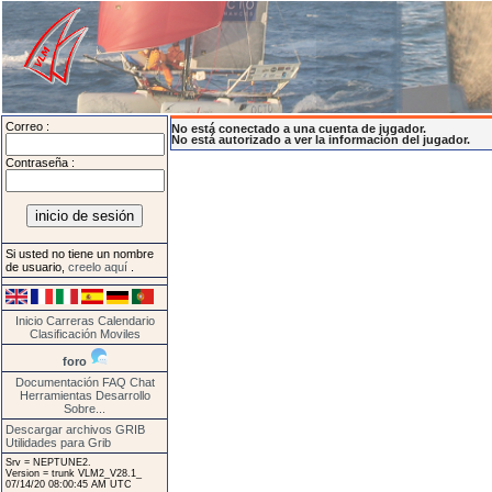
Correo :
No está conectado a una cuenta de jugador.
No está autorizado a ver la información del jugador.
Contraseña :
Si usted no tiene un nombre
de usuario,
creelo aquí
.
Inicio
Carreras
Calendario
Clasificación
Moviles
foro
Documentación
FAQ
Chat
Herramientas
Desarrollo
Sobre...
Descargar archivos GRIB
Utilidades para Grib
Srv = NEPTUNE2.
Version = trunk VLM2_V28.1_
07/14/20 08:00:45 AM UTC