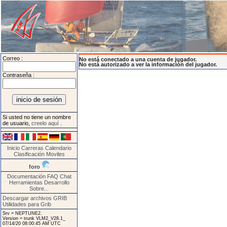
Correo :
No está conectado a una cuenta de jugador.
No está autorizado a ver la información del jugador.
Contraseña :
Si usted no tiene un nombre
de usuario,
creelo aquí
.
Inicio
Carreras
Calendario
Clasificación
Moviles
foro
Documentación
FAQ
Chat
Herramientas
Desarrollo
Sobre...
Descargar archivos GRIB
Utilidades para Grib
Srv = NEPTUNE2.
Version = trunk VLM2_V28.1_
07/14/20 08:00:45 AM UTC