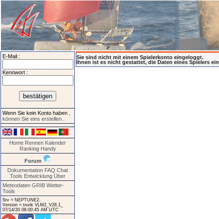
E-Mail :
Sie sind nicht mit einem Spielerkonto eingeloggt.
Ihnen ist es nicht gestattet, die Daten eines Spielers e
Kennwort :
Wenn Sie kein Konto haben
,
können Sie eins erstellen
.
Home
Rennen
Kalender
Ranking
Handy
Forum
Dokumentation
FAQ
Chat
Tools
Entwicklung
Über
Meteodaten GRIB
Wetter-
Tools
Srv = NEPTUNE2.
Version = trunk VLM2_V28.1_
07/14/20 08:00:45 AM UTC