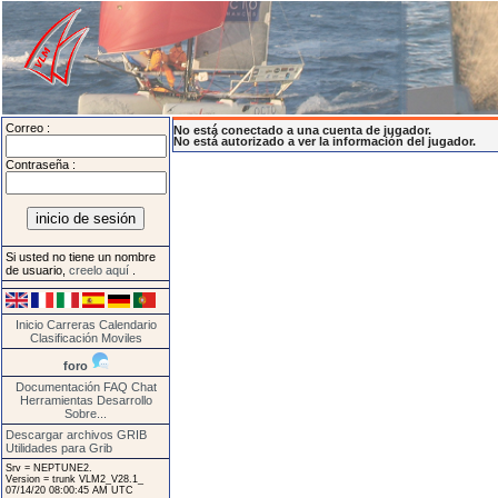
Correo :
No está conectado a una cuenta de jugador.
No está autorizado a ver la información del jugador.
Contraseña :
Si usted no tiene un nombre
de usuario,
creelo aquí
.
Inicio
Carreras
Calendario
Clasificación
Moviles
foro
Documentación
FAQ
Chat
Herramientas
Desarrollo
Sobre...
Descargar archivos GRIB
Utilidades para Grib
Srv = NEPTUNE2.
Version = trunk VLM2_V28.1_
07/14/20 08:00:45 AM UTC