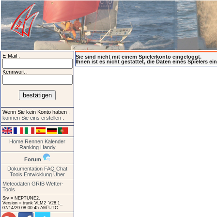
E-Mail :
Sie sind nicht mit einem Spielerkonto eingeloggt.
Ihnen ist es nicht gestattet, die Daten eines Spielers e
Kennwort :
Wenn Sie kein Konto haben
,
können Sie eins erstellen
.
Home
Rennen
Kalender
Ranking
Handy
Forum
Dokumentation
FAQ
Chat
Tools
Entwicklung
Über
Meteodaten GRIB
Wetter-
Tools
Srv = NEPTUNE2.
Version = trunk VLM2_V28.1_
07/14/20 08:00:45 AM UTC