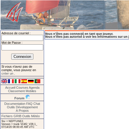
Adresse de courriel :
Vous n'êtes pas connecté en tant que joueur.
Vous n'êtes pas autorisé à voir les informations sur un 
Mot de Passe :
Si vous n'avez pas de
compte, vous pouvez en
créer un
.
Accueil
Courses
Agenda
Classement
Mobiles
Forum
Documentation
FAQ
Chat
Outils
Développement
A Propos
Fichiers GRIB
Outils Météo
Srv = NEPTUNE2.
Version = trunk VLM2_V28.1_
07/14/20 08:00:45 AM UTC