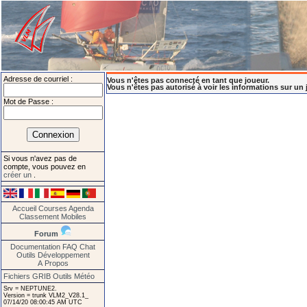
Adresse de courriel :
Vous n'êtes pas connecté en tant que joueur.
Vous n'êtes pas autorisé à voir les informations sur un 
Mot de Passe :
Si vous n'avez pas de
compte, vous pouvez en
créer un
.
Accueil
Courses
Agenda
Classement
Mobiles
Forum
Documentation
FAQ
Chat
Outils
Développement
A Propos
Fichiers GRIB
Outils Météo
Srv = NEPTUNE2.
Version = trunk VLM2_V28.1_
07/14/20 08:00:45 AM UTC