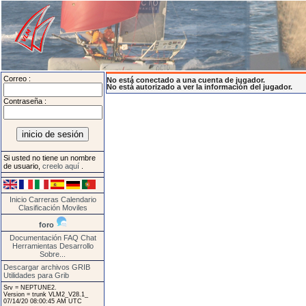
Correo :
No está conectado a una cuenta de jugador.
No está autorizado a ver la información del jugador.
Contraseña :
Si usted no tiene un nombre
de usuario,
creelo aquí
.
Inicio
Carreras
Calendario
Clasificación
Moviles
foro
Documentación
FAQ
Chat
Herramientas
Desarrollo
Sobre...
Descargar archivos GRIB
Utilidades para Grib
Srv = NEPTUNE2.
Version = trunk VLM2_V28.1_
07/14/20 08:00:45 AM UTC