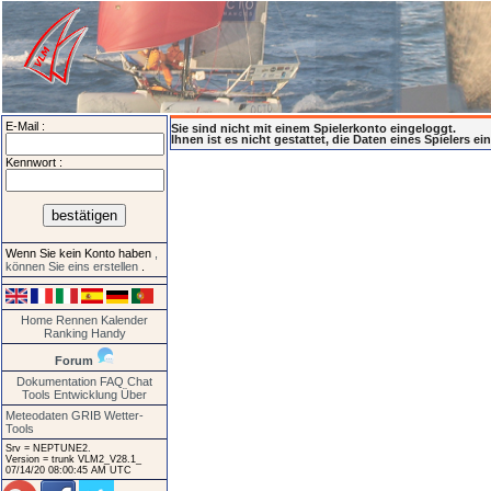
E-Mail :
Sie sind nicht mit einem Spielerkonto eingeloggt.
Ihnen ist es nicht gestattet, die Daten eines Spielers e
Kennwort :
Wenn Sie kein Konto haben
,
können Sie eins erstellen
.
Home
Rennen
Kalender
Ranking
Handy
Forum
Dokumentation
FAQ
Chat
Tools
Entwicklung
Über
Meteodaten GRIB
Wetter-
Tools
Srv = NEPTUNE2.
Version = trunk VLM2_V28.1_
07/14/20 08:00:45 AM UTC