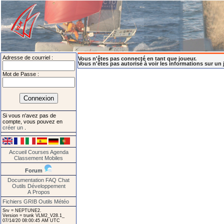
Adresse de courriel :
Vous n'êtes pas connecté en tant que joueur.
Vous n'êtes pas autorisé à voir les informations sur un 
Mot de Passe :
Si vous n'avez pas de
compte, vous pouvez en
créer un
.
Accueil
Courses
Agenda
Classement
Mobiles
Forum
Documentation
FAQ
Chat
Outils
Développement
A Propos
Fichiers GRIB
Outils Météo
Srv = NEPTUNE2.
Version = trunk VLM2_V28.1_
07/14/20 08:00:45 AM UTC