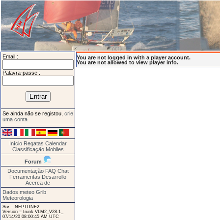
Email :
You are not logged in with a player account.
You are not allowed to view player info.
Palavra-passe :
Se ainda não se registou,
crie
uma conta
Início
Regatas
Calendar
Classificação
Mobiles
Forum
Documentação
FAQ
Chat
Ferramentas
Desarrollo
Acerca de
Dados meteo Grib
Meteorologia
Srv = NEPTUNE2.
Version = trunk VLM2_V28.1_
07/14/20 08:00:45 AM UTC