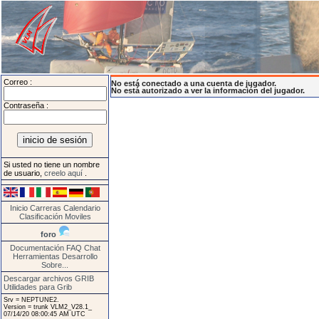
Correo :
No está conectado a una cuenta de jugador.
No está autorizado a ver la información del jugador.
Contraseña :
Si usted no tiene un nombre
de usuario,
creelo aquí
.
Inicio
Carreras
Calendario
Clasificación
Moviles
foro
Documentación
FAQ
Chat
Herramientas
Desarrollo
Sobre...
Descargar archivos GRIB
Utilidades para Grib
Srv = NEPTUNE2.
Version = trunk VLM2_V28.1_
07/14/20 08:00:45 AM UTC