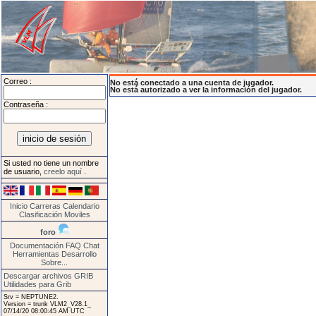
Correo :
No está conectado a una cuenta de jugador.
No está autorizado a ver la información del jugador.
Contraseña :
Si usted no tiene un nombre
de usuario,
creelo aquí
.
Inicio
Carreras
Calendario
Clasificación
Moviles
foro
Documentación
FAQ
Chat
Herramientas
Desarrollo
Sobre...
Descargar archivos GRIB
Utilidades para Grib
Srv = NEPTUNE2.
Version = trunk VLM2_V28.1_
07/14/20 08:00:45 AM UTC