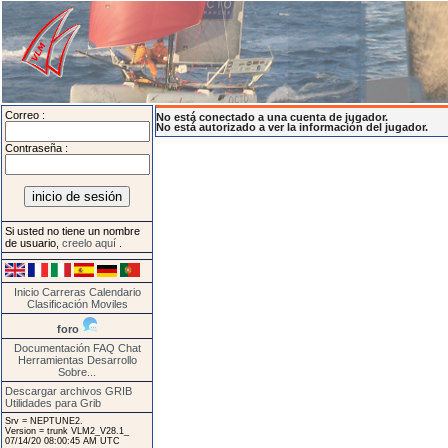
Correo :
No está conectado a una cuenta de jugador.
No está autorizado a ver la información del jugador.
Contraseña :
Si usted no tiene un nombre
de usuario,
creelo aquí
.
Inicio
Carreras
Calendario
Clasificación
Moviles
foro
Documentación
FAQ
Chat
Herramientas
Desarrollo
Sobre...
Descargar archivos GRIB
Utilidades para Grib
Srv = NEPTUNE2.
Version = trunk VLM2_V28.1_
07/14/20 08:00:45 AM UTC