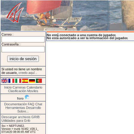
Correo :
No está conectado a una cuenta de jugador.
No está autorizado a ver la información del jugador.
Contraseña :
Si usted no tiene un nombre
de usuario,
creelo aquí
.
Inicio
Carreras
Calendario
Clasificación
Moviles
foro
Documentación
FAQ
Chat
Herramientas
Desarrollo
Sobre...
Descargar archivos GRIB
Utilidades para Grib
Srv = NEPTUNE2.
Version = trunk VLM2_V28.1_
07/14/20 08:00:45 AM UTC