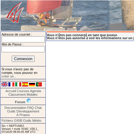
Adresse de courriel :
Vous n'êtes pas connecté en tant que joueur.
Vous n'êtes pas autorisé à voir les informations sur un 
Mot de Passe :
Si vous n'avez pas de
compte, vous pouvez en
créer un
.
Accueil
Courses
Agenda
Classement
Mobiles
Forum
Documentation
FAQ
Chat
Outils
Développement
A Propos
Fichiers GRIB
Outils Météo
Srv = NEPTUNE2.
Version = trunk VLM2_V28.1_
07/14/20 08:00:45 AM UTC