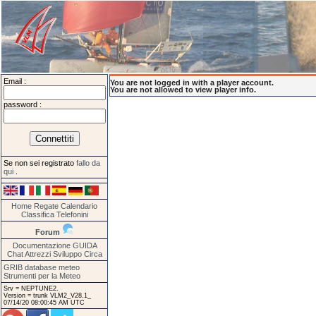
Email :
You are not logged in with a player account.
You are not allowed to view player info.
password :
Se non sei registrato
fallo da
qui
.
Home
Regate
Calendario
Classifica
Telefonini
Forum
Documentazione
GUIDA
Chat
Attrezzi
Sviluppo
Circa
GRIB database meteo
Strumenti per la Meteo
Srv = NEPTUNE2.
Version = trunk VLM2_V28.1_
07/14/20 08:00:45 AM UTC