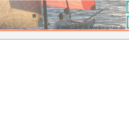
Virtual Loup de Mer è ospitato da