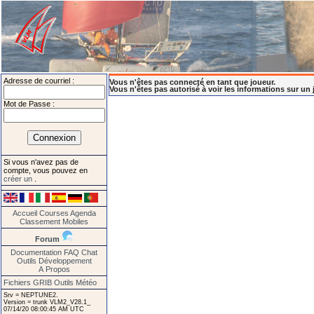
Adresse de courriel :
Vous n'êtes pas connecté en tant que joueur.
Vous n'êtes pas autorisé à voir les informations sur un 
Mot de Passe :
Si vous n'avez pas de
compte, vous pouvez en
créer un
.
Accueil
Courses
Agenda
Classement
Mobiles
Forum
Documentation
FAQ
Chat
Outils
Développement
A Propos
Fichiers GRIB
Outils Météo
Srv = NEPTUNE2.
Version = trunk VLM2_V28.1_
07/14/20 08:00:45 AM UTC