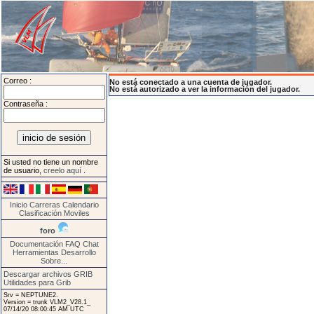
Correo :
No está conectado a una cuenta de jugador.
No está autorizado a ver la información del jugador.
Contraseña :
Si usted no tiene un nombre
de usuario,
creelo aquí
.
Inicio
Carreras
Calendario
Clasificación
Moviles
foro
Documentación
FAQ
Chat
Herramientas
Desarrollo
Sobre...
Descargar archivos GRIB
Utilidades para Grib
Srv = NEPTUNE2.
Version = trunk VLM2_V28.1_
07/14/20 08:00:45 AM UTC