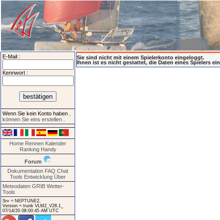
E-Mail :
Sie sind nicht mit einem Spielerkonto eingeloggt.
Ihnen ist es nicht gestattet, die Daten eines Spielers e
Kennwort :
Wenn Sie kein Konto haben
,
können Sie eins erstellen
.
Home
Rennen
Kalender
Ranking
Handy
Forum
Dokumentation
FAQ
Chat
Tools
Entwicklung
Über
Meteodaten GRIB
Wetter-
Tools
Srv = NEPTUNE2.
Version = trunk VLM2_V28.1_
07/14/20 08:00:45 AM UTC