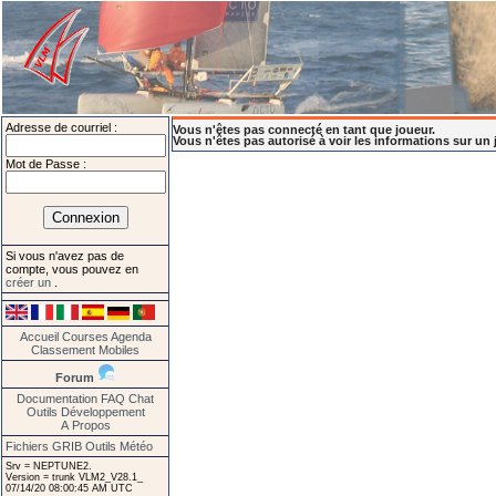
Adresse de courriel :
Vous n'êtes pas connecté en tant que joueur.
Vous n'êtes pas autorisé à voir les informations sur un 
Mot de Passe :
Si vous n'avez pas de
compte, vous pouvez en
créer un
.
Accueil
Courses
Agenda
Classement
Mobiles
Forum
Documentation
FAQ
Chat
Outils
Développement
A Propos
Fichiers GRIB
Outils Météo
Srv = NEPTUNE2.
Version = trunk VLM2_V28.1_
07/14/20 08:00:45 AM UTC