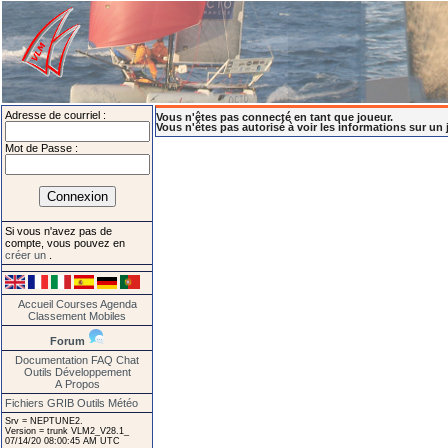
Adresse de courriel :
Vous n'êtes pas connecté en tant que joueur.
Vous n'êtes pas autorisé à voir les informations sur un 
Mot de Passe :
Si vous n'avez pas de
compte, vous pouvez en
créer un
.
Accueil
Courses
Agenda
Classement
Mobiles
Forum
Documentation
FAQ
Chat
Outils
Développement
A Propos
Fichiers GRIB
Outils Météo
Srv = NEPTUNE2.
Version = trunk VLM2_V28.1_
07/14/20 08:00:45 AM UTC