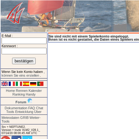
E-Mail :
Sie sind nicht mit einem Spielerkonto eingeloggt.
Ihnen ist es nicht gestattet, die Daten eines Spielers e
Kennwort :
Wenn Sie kein Konto haben
,
können Sie eins erstellen
.
Home
Rennen
Kalender
Ranking
Handy
Forum
Dokumentation
FAQ
Chat
Tools
Entwicklung
Über
Meteodaten GRIB
Wetter-
Tools
Srv = NEPTUNE2.
Version = trunk VLM2_V28.1_
07/14/20 08:00:45 AM UTC