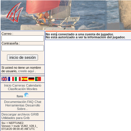
Correo :
No está conectado a una cuenta de jugador.
No está autorizado a ver la información del jugador.
Contraseña :
Si usted no tiene un nombre
de usuario,
creelo aquí
.
Inicio
Carreras
Calendario
Clasificación
Moviles
foro
Documentación
FAQ
Chat
Herramientas
Desarrollo
Sobre...
Descargar archivos GRIB
Utilidades para Grib
Srv = NEPTUNE2.
Version = trunk VLM2_V28.1_
07/14/20 08:00:45 AM UTC