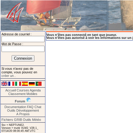
Adresse de courriel :
Vous n'êtes pas connecté en tant que joueur.
Vous n'êtes pas autorisé à voir les informations sur un 
Mot de Passe :
Si vous n'avez pas de
compte, vous pouvez en
créer un
.
Accueil
Courses
Agenda
Classement
Mobiles
Forum
Documentation
FAQ
Chat
Outils
Développement
A Propos
Fichiers GRIB
Outils Météo
Srv = NEPTUNE2.
Version = trunk VLM2_V28.1_
07/14/20 08:00:45 AM UTC