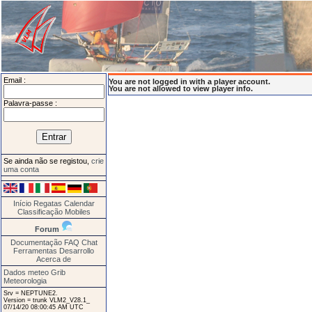
Email :
You are not logged in with a player account.
You are not allowed to view player info.
Palavra-passe :
Se ainda não se registou,
crie
uma conta
Início
Regatas
Calendar
Classificação
Mobiles
Forum
Documentação
FAQ
Chat
Ferramentas
Desarrollo
Acerca de
Dados meteo Grib
Meteorologia
Srv = NEPTUNE2.
Version = trunk VLM2_V28.1_
07/14/20 08:00:45 AM UTC