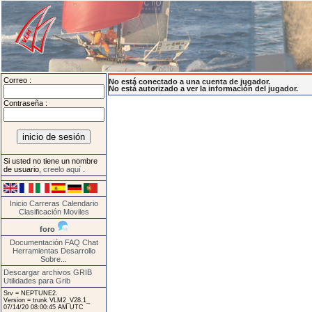
Correo :
No está conectado a una cuenta de jugador.
No está autorizado a ver la información del jugador.
Contraseña :
Si usted no tiene un nombre
de usuario,
creelo aquí
.
Inicio
Carreras
Calendario
Clasificación
Moviles
foro
Documentación
FAQ
Chat
Herramientas
Desarrollo
Sobre...
Descargar archivos GRIB
Utilidades para Grib
Srv = NEPTUNE2.
Version = trunk VLM2_V28.1_
07/14/20 08:00:45 AM UTC