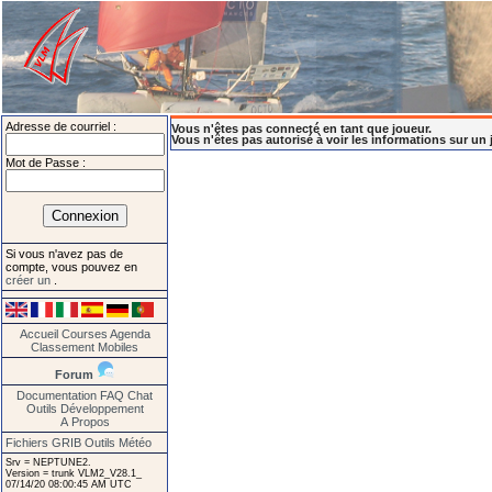
Adresse de courriel :
Vous n'êtes pas connecté en tant que joueur.
Vous n'êtes pas autorisé à voir les informations sur un 
Mot de Passe :
Si vous n'avez pas de
compte, vous pouvez en
créer un
.
Accueil
Courses
Agenda
Classement
Mobiles
Forum
Documentation
FAQ
Chat
Outils
Développement
A Propos
Fichiers GRIB
Outils Météo
Srv = NEPTUNE2.
Version = trunk VLM2_V28.1_
07/14/20 08:00:45 AM UTC