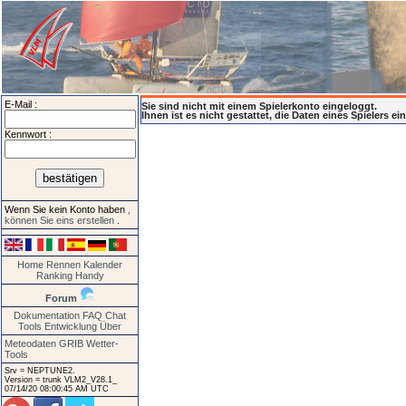
E-Mail :
Sie sind nicht mit einem Spielerkonto eingeloggt.
Ihnen ist es nicht gestattet, die Daten eines Spielers e
Kennwort :
Wenn Sie kein Konto haben
,
können Sie eins erstellen
.
Home
Rennen
Kalender
Ranking
Handy
Forum
Dokumentation
FAQ
Chat
Tools
Entwicklung
Über
Meteodaten GRIB
Wetter-
Tools
Srv = NEPTUNE2.
Version = trunk VLM2_V28.1_
07/14/20 08:00:45 AM UTC